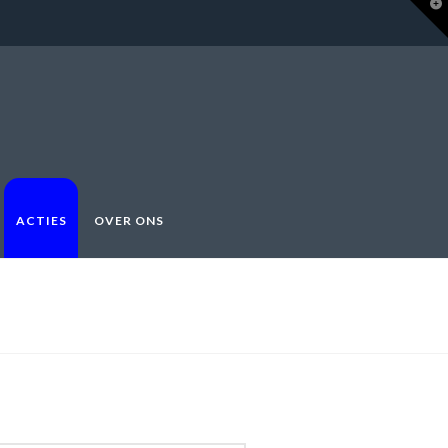
T
t
W
ACTIES
OVER ONS