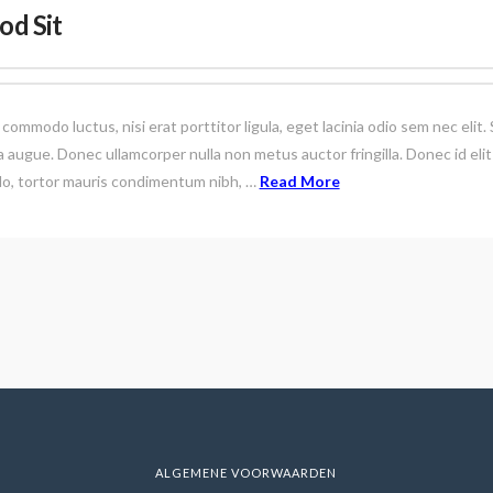
od Sit
 commodo luctus, nisi erat porttitor ligula, eget lacinia odio sem nec eli
etra augue. Donec ullamcorper nulla non metus auctor fringilla. Donec id el
do, tortor mauris condimentum nibh, …
Read More
ALGEMENE VOORWAARDEN