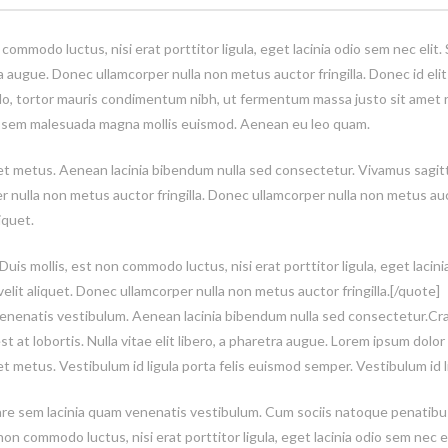
 commodo luctus, nisi erat porttitor ligula, eget lacinia odio sem nec eli
etra augue. Donec ullamcorper nulla non metus auctor fringilla. Donec id el
o, tortor mauris condimentum nibh, ut fermentum massa justo sit amet r
ta sem malesuada magna mollis euismod. Aenean eu leo quam.
get metus. Aenean lacinia bibendum nulla sed consectetur. Vivamus sagitt
 nulla non metus auctor fringilla. Donec ullamcorper nulla non metus auct
iquet.
is mollis, est non commodo luctus, nisi erat porttitor ligula, eget lacin
lit aliquet. Donec ullamcorper nulla non metus auctor fringilla.[/quote]
enenatis vestibulum. Aenean lacinia bibendum nulla sed consectetur.Cr
t lobortis. Nulla vitae elit libero, a pharetra augue. Lorem ipsum dolor 
et metus. Vestibulum id ligula porta felis euismod semper. Vestibulum id 
e sem lacinia quam venenatis vestibulum. Cum sociis natoque penatibus
non commodo luctus, nisi erat porttitor ligula, eget lacinia odio sem nec 