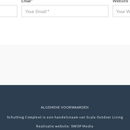
Email
*
Website
ALGEMENE VOORWAARDEN
Schutting Compleet is een handelsnaam van Scala Outdoor Living
Realisatie website:
SWOP Media