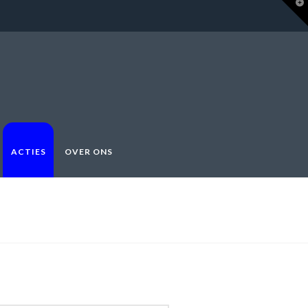
T
t
W
ACTIES
OVER ONS