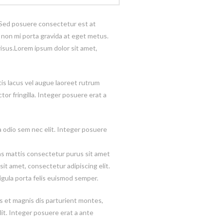
t. Sed posuere consectetur est at
it non mi porta gravida at eget metus.
isus.Lorem ipsum dolor sit amet,
is lacus vel augue laoreet rutrum
or fringilla. Integer posuere erat a
ia odio sem nec elit. Integer posuere
as mattis consectetur purus sit amet
sit amet, consectetur adipiscing elit.
ligula porta felis euismod semper.
 et magnis dis parturient montes,
elit. Integer posuere erat a ante