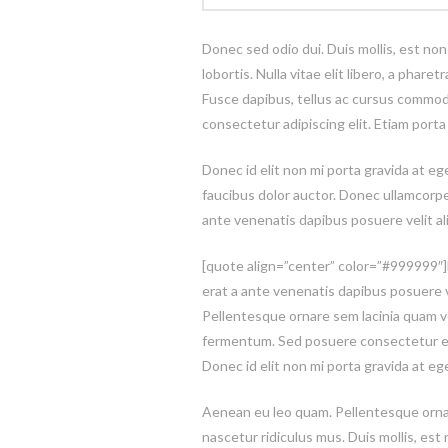
Donec sed odio dui. Duis mollis, est non
lobortis. Nulla vitae elit libero, a phar
Fusce dapibus, tellus ac cursus commod
consectetur adipiscing elit. Etiam por
Donec id elit non mi porta gravida at e
faucibus dolor auctor. Donec ullamcorper
ante venenatis dapibus posuere velit al
[quote align=”center” color=”#999999″]Du
erat a ante venenatis dapibus posuere ve
Pellentesque ornare sem lacinia quam v
fermentum. Sed posuere consectetur est a
Donec id elit non mi porta gravida at eg
Aenean eu leo quam. Pellentesque ornar
nascetur ridiculus mus. Duis mollis, est 