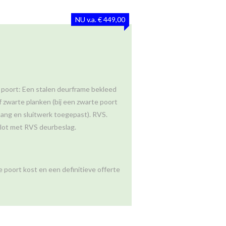
NU v.a. € 449,00
 poort: Een stalen deurframe bekleed
 zwarte planken (bij een zwarte poort
ang en sluitwerk toegepast). RVS.
slot met RVS deurbeslag.
 poort kost en een definitieve offerte