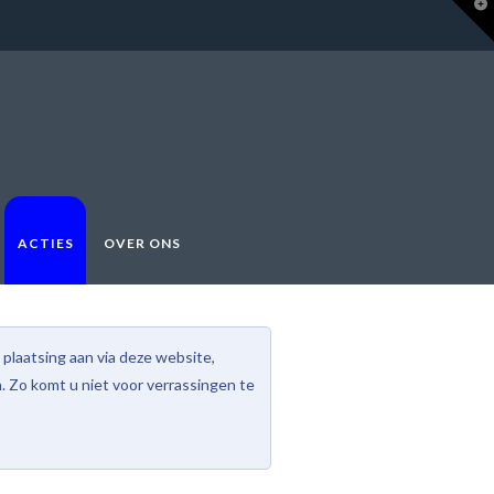
T
t
W
ACTIES
OVER ONS
plaatsing aan via deze website,
 Zo komt u niet voor verrassingen te