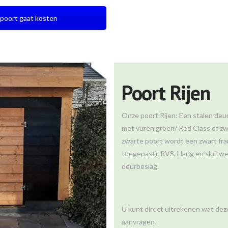
poort gaat kosten
Poort Rijen
Onze poort Rijen: Een stalen deur
met vuren groen/ Red Class of zw
zwarte poort wordt een zwart fra
toegepast). RVS. Hang en sluitw
deurbeslag.
U kunt direct uitrekenen wat deze
aanvragen.