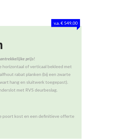
v.a. € 549,00
n
antrekkelijke prijs
!
 horizontaal of verticaal bekleed met
lfhout rabat planken (bij een zwarte
wart hang en sluitwerk toegepast).
inderslot met RVS deurbeslag.
 poort kost en een definitieve offerte