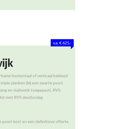
v.a. € 625,-
ijk
frame horizontaal of verticaal bekleed
triple planken (bij een zwarte poort
ang en sluitwerk toegepast). RVS.
slot met RVS deurbeslag.
 poort kost en een definitieve offerte