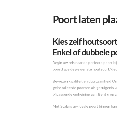
Poort laten pl
Kies zelf houtsoor
Enkel of dubbele p
Begin uw reis naar de perfecte poort bi
poorttype de gewenste houtsoort/kleur
Bewezen kwaliteit en duurzaamheid Onze
geïnstalleerde poorten als getuigenis
bijpassende omheining aan. Bent u op z
Met Scala is uw ideale poort binnen han