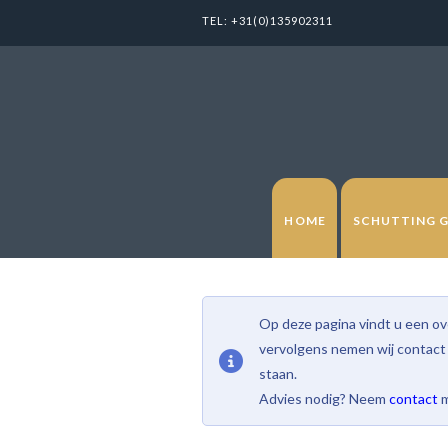
TEL:
+31(0)135902311
HOME
SCHUTTING 
Op deze pagina vindt u een ove
vervolgens nemen wij contact 
staan.
Advies nodig? Neem
contact
m