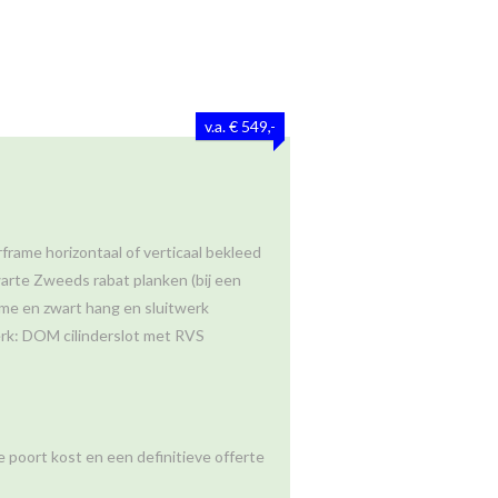
v.a. € 549,-
frame horizontaal of verticaal bekleed
arte Zweeds rabat planken (bij een
me en zwart hang en sluitwerk
erk: DOM cilinderslot met RVS
 poort kost en een definitieve offerte