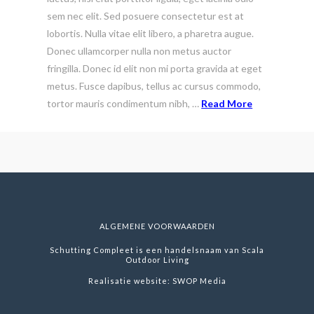
sem nec elit. Sed posuere consectetur est at
lobortis. Nulla vitae elit libero, a pharetra augue.
Donec ullamcorper nulla non metus auctor
fringilla. Donec id elit non mi porta gravida at eget
metus. Fusce dapibus, tellus ac cursus commodo,
tortor mauris condimentum nibh, …
Read More
ALGEMENE VOORWAARDEN
Schutting Compleet is een handelsnaam van Scala
Outdoor Living
Realisatie website:
SWOP Media