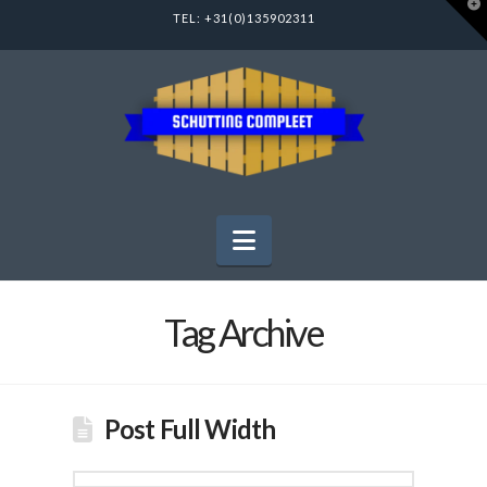
T
TEL:
+31(0)135902311
t
W
Navigation
Tag Archive
Post Full Width