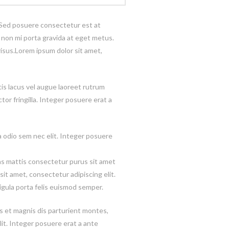
t. Sed posuere consectetur est at
it non mi porta gravida at eget metus.
isus.Lorem ipsum dolor sit amet,
is lacus vel augue laoreet rutrum
or fringilla. Integer posuere erat a
ia odio sem nec elit. Integer posuere
as mattis consectetur purus sit amet
sit amet, consectetur adipiscing elit.
ligula porta felis euismod semper.
 et magnis dis parturient montes,
elit. Integer posuere erat a ante