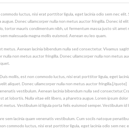
 commodo luctus, nisi erat porttitor ligula, eget lacinia odio sem nec eli
etra augue. Donec ullamcorper nulla non metus auctor fringilla. Donec id el
o, tortor mauris condimentum nibh, ut fermentum massa justo sit amet r
ta sem malesuada magna mollis euismod. Aenean eu leo quam.
get metus. Aenean lacinia bibendum nulla sed consectetur. Vivamus sagitt
 nulla non metus auctor fringilla. Donec ullamcorper nulla non metus auct
iquet.
is mollis, est non commodo luctus, nisi erat porttitor ligula, eget lacin
lit aliquet. Donec ullamcorper nulla non metus auctor fringilla.[/quote]
enenatis vestibulum. Aenean lacinia bibendum nulla sed consectetur.Cr
t lobortis. Nulla vitae elit libero, a pharetra augue. Lorem ipsum dolor 
et metus. Vestibulum id ligula porta felis euismod semper. Vestibulum id 
e sem lacinia quam venenatis vestibulum. Cum sociis natoque penatibus
non commodo luctus, nisi erat porttitor ligula, eget lacinia odio sem nec 