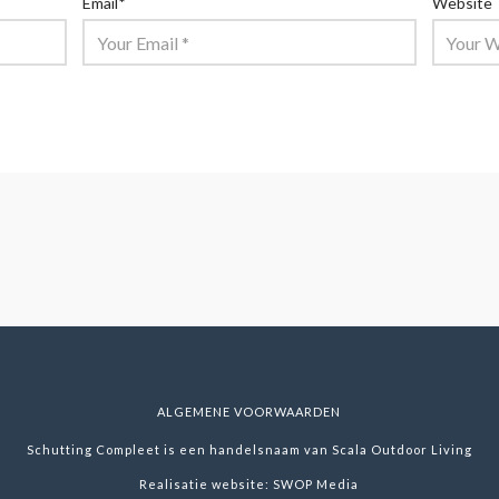
Email
*
Website
ALGEMENE VOORWAARDEN
Schutting Compleet is een handelsnaam van Scala Outdoor Living
Realisatie website:
SWOP Media