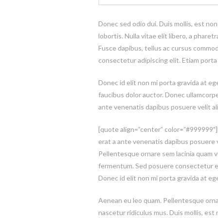
Donec sed odio dui. Duis mollis, est non
lobortis. Nulla vitae elit libero, a phar
Fusce dapibus, tellus ac cursus commod
consectetur adipiscing elit. Etiam por
Donec id elit non mi porta gravida at e
faucibus dolor auctor. Donec ullamcorper
ante venenatis dapibus posuere velit al
[quote align=”center” color=”#999999″]Du
erat a ante venenatis dapibus posuere ve
Pellentesque ornare sem lacinia quam v
fermentum. Sed posuere consectetur est a
Donec id elit non mi porta gravida at eg
Aenean eu leo quam. Pellentesque ornar
nascetur ridiculus mus. Duis mollis, est 