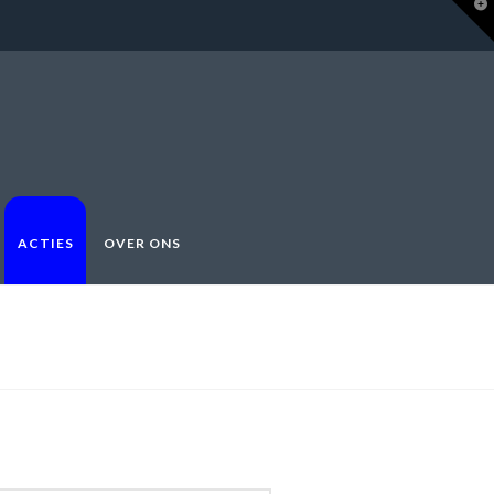
T
t
W
ACTIES
OVER ONS