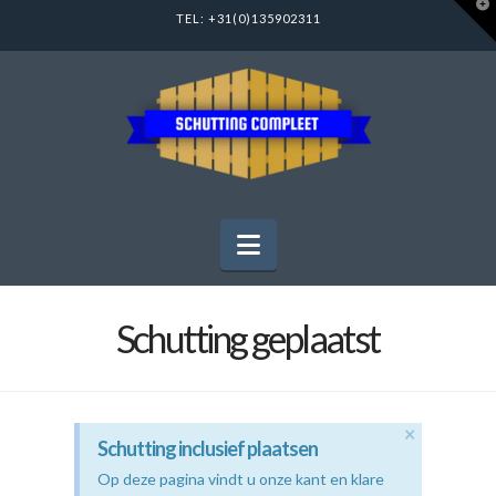
T
TEL:
+31(0)135902311
t
W
Navigation
Schutting geplaatst
×
Schutting inclusief plaatsen
Op deze pagina vindt u onze kant en klare