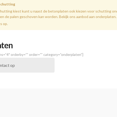
schutting
utting kiest kunt u naast de betonplaten ook kiezen voor schutting o
en de palen geschoven kan worden. Bekijk ons aanbod aan onderplaten.
s op.
aten
s=”4″ orderby=”” order=”” category=”onderplaten”]
ntact op