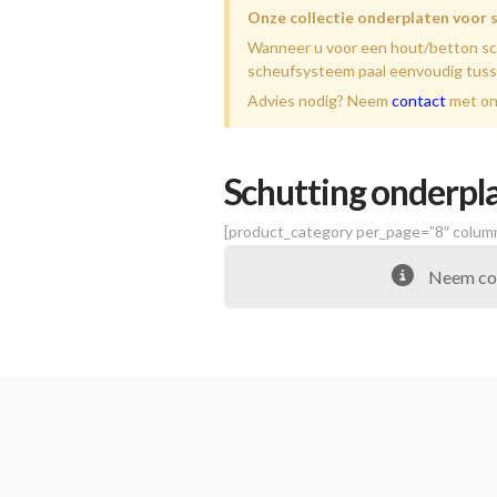
Onze collectie onderplaten voor 
Wanneer u voor een hout/betton sch
scheufsysteem paal eenvoudig tuss
Advies nodig? Neem
contact
met on
Schutting onderpl
[product_category per_page=”8″ column
Neem co