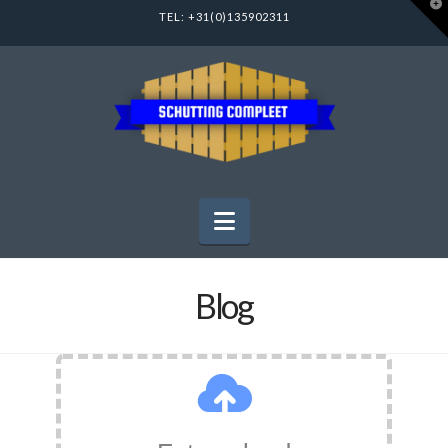
T
TEL:
+31(0)135902311
t
W
Navigation
Blog